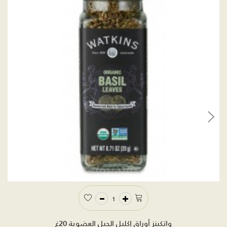
واتكينز أوراق إكليل الجبل العضوية 20غ