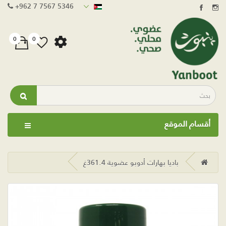
+962 7 7567 5346
0
0
أقسام الموقع
باديا بهارات أدوبو عضوية 361.4غ